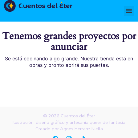
Ir
Me
al
contenido
Tenemos grandes proyectos por
anunciar
Se está cocinando algo grande. Nuestra tienda está en
obras y pronto abrirá sus puertas.
© 2026 Cuentos del Éter
Ilustración, diseño gráfico y artesanía queer de fantasía
Creado por Agnes Herranz Niella