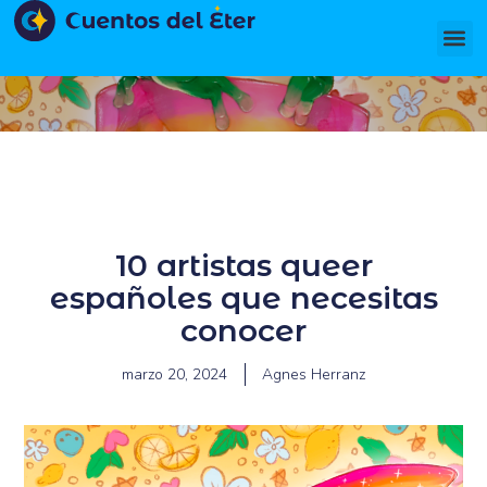
Ir
Me
al
contenido
Arte queer
,
Novedades
/ Por
Agnes Herranz
10 artistas queer
españoles que necesitas
conocer
marzo 20, 2024
Agnes Herranz