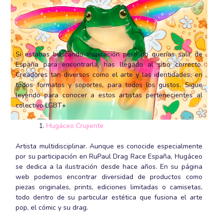
Si estabas buscando inspiración pero no querías salir de
España para encontrarla, has llegado al sitio correcto.
Creadores tan diversos como el arte y las identidades, en
todos formatos y soportes, para todos los gustos. Sigue
leyendo para conocer a estos artistas pertenecientes al
colectivo LGBT+
Hugáceo Crujiente
Artista multidisciplinar. Aunque es conocide especialmente
por su participación en RuPaul Drag Race España, Hugáceo
se dedica a la ilustración desde hace años. En su página
web podemos encontrar diversidad de productos como
piezas originales, prints, ediciones limitadas o camisetas,
todo dentro de su particular estética que fusiona el arte
pop, el cómic y su drag.