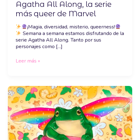
Agatha All Along, la serie
más queer de Marvel
¡Magia, diversidad, misterio, queerness!
Semana a semana estamos disfrutando de la
serie Agatha All Along. Tanto por sus
personajes como […]
Leer más »
10
artistas
queer
españoles
que
necesitas
conocer