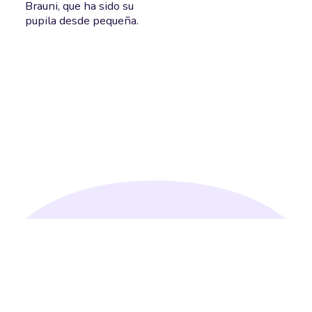
Brauni, que ha sido su
pupila desde pequeña.
Conoce otras criaturas
I
B
S
E