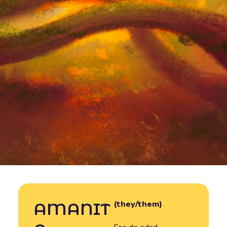
(they/them)
AMANIT