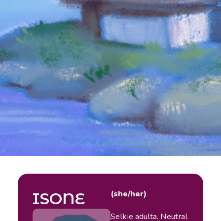
(she/her)
ISONE
Selkie adulta. Neutral