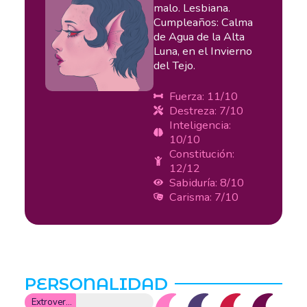
malo. Lesbiana.
Cumpleaños: Calma
de Agua de la Alta
Luna, en el Invierno
del Tejo.
Fuerza: 11/10
Destreza: 7/10
Inteligencia:
10/10
Constitución:
12/12
Sabiduría: 8/10
Carisma: 7/10
PERSONALIDAD
Extroversión